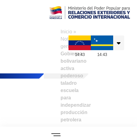
Consulado de
Venezuela en
Inicio
»
Curazao
Noticias
generales
»
Gobierno
14
:
43
14
:
43
bolivariano
activa
poderoso
taladro
escuela
para
independizar
producción
petrolera