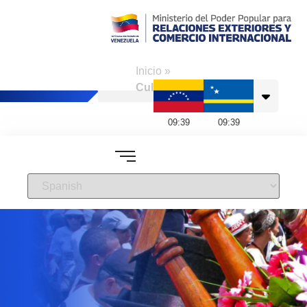
Consulado de
Venezuela en
Inicio
»
Curazao
Cultura
09
:
39
09
:
39