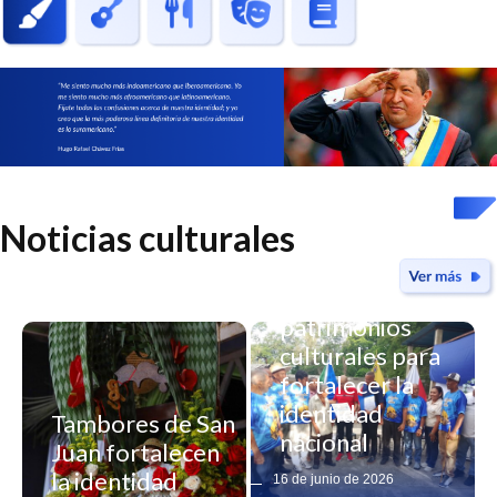
Noticias culturales
Yaracuy declara
nuevos
patrimonios
culturales para
fortalecer la
identidad
Tambores de San
nacional
Juan fortalecen
Registro
la identidad
16 de junio de 2026
artesanal