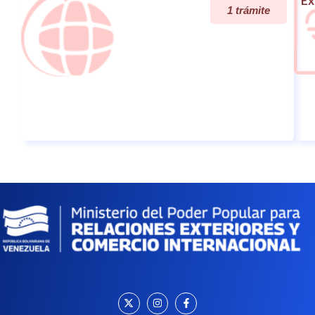
Ex
1 trámite