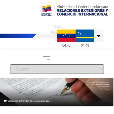
Consulado de
Venezuela en
Inicio
»
Curazao
Asistencias
04
:
43
04
:
43