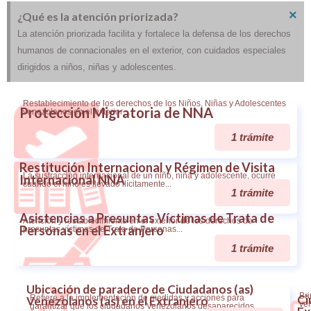
×
¿Qué es la atención priorizada?
La atención priorizada facilita y fortalece la defensa de los derechos
humanos de connacionales en el exterior, con cuidados especiales
dirigidos a niños, niñas y adolescentes.
Restablecimiento de los derechos de los Niños, Niñas y Adolescentes
Protección Migratoria de NNA
venezolanos en el exterior…
1 trámite
Restitución Internacional y Régimen de Visita
La sustracción internacional de un niño, niña y adolescente, ocurre
Internacional NNA
cuando el niño es llevado ilícitamente...
1 trámite
Asistencias a Presuntas Víctimas de Trata de
Atención y restablecimiento en el exterior de los derechos de
Personas en el Extranjero
presuntas víctimas de Trata de Personas...
1 trámite
Ubicación de paradero de Ciudadanos (as)
Bri
Ci
Refiere a la implementación de medidas y acciones para
Venezolanos (as) en el Extranjero
ven
garantizar que los ciudadanos Venezolanos desaparecidos...