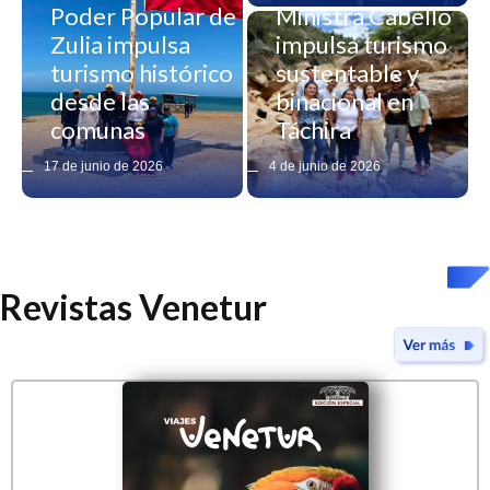
Poder Popular de
Ministra Cabello
Zulia impulsa
impulsa turismo
turismo histórico
sustentable y
desde las
binacional en
comunas
Táchira
17 de junio de 2026
4 de junio de 2026
Revistas Venetur