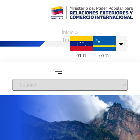
Consulado de
Venezuela en
Inicio
»
Curazao
Turismo
09
:
11
09
:
11