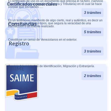
El certificado de uso es un documento que precisa el SENIAT (Servicio
Certificados comerciales
Integrado de Administración Aduanera y Tributaria) en el cual se hace
constar que los bienes .....
3 trámites
Es un testimonio manifiesto de algo cierto, real y auténtico, es decir un
Constancias
documento de distintos tipos, que segura la veracidad de una
transacción o un trámite realizado.
5 trámites
Constituye un censo de Venezolanos en el exterior.
Registro
3 trámites
Servicio Administrativo de Identificación, Migración y Extranjería.
SAIME
2 trámites