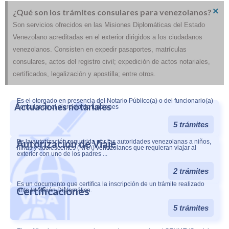
×
¿Qué son los trámites consulares para venezolanos?
Son servicios ofrecidos en las Misiones Diplomáticas del Estado
Venezolano acreditadas en el exterior dirigidos a los ciudadanos
venezolanos. Consisten en expedir pasaportes, matrículas
consulares, actos del registro civil; expedición de actos notariales,
certificados, legalización y apostilla; entre otros.
Es el otorgado en presencia del Notario Público(a) o del funcionario(a)
Actuaciones notariales
consular en el ejercicio de funciones
5 trámites
Autorización de Viaje
Es la autorización requerida por las autoridades venezolanas a niños,
niñas y adolescentes (NNA) venezolanos que requieran viajar al
exterior con uno de los padres ...
2 trámites
Es un documento que certifica la inscripción de un trámite realizado
Certificaciones
ante la Misión Diplomática.
5 trámites