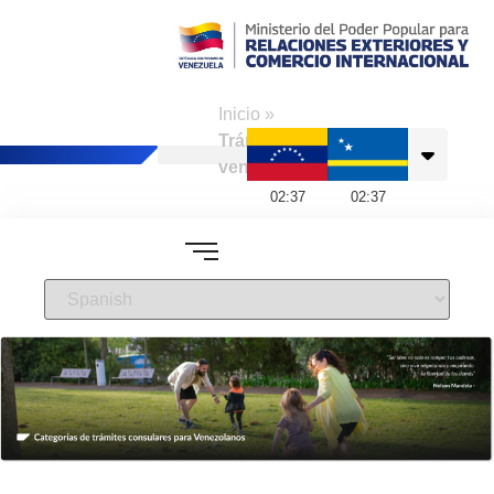
Consulado de
Venezuela en
Inicio
»
Curazao
Trámites a
venezolanos
02
:
37
02
:
37