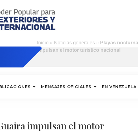
o
Inicio
»
Noticias generales
»
Playas nocturna
impulsan el motor turístico nacional
BLICACIONES
MENSAJES OFICIALES
EN VENEZUELA
Guaira impulsan el motor