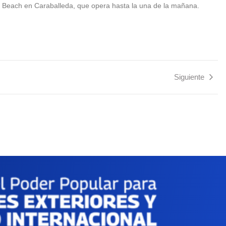
a Beach en Caraballeda, que opera hasta la una de la mañana.
Siguiente