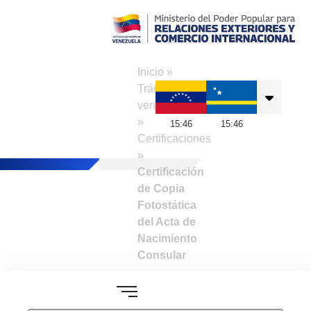
Consulado de
Venezuela en
Inicio
»
Curazao
Trámites a
venezolanos
»
15
:
46
15
:
46
Certificaciones
»
Certificación
de Copia
Fotostática
del Acta de
Nacimiento
Consular