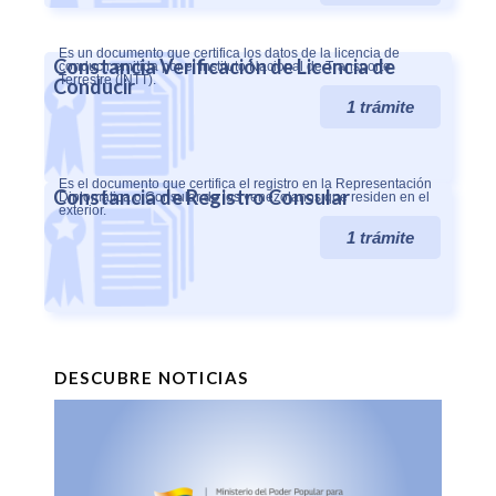
Es un documento que certifica los datos de la licencia de
Constancia Verificación de Licencia de
conducir emitida por el Instituto Nacional de Transporte
Terrestre (INTT).
Conducir
1 trámite
Es el documento que certifica el registro en la Representación
Constancia de Registro Consular
Diplomática o Consular de los venezolanos que residen en el
exterior.
1 trámite
DESCUBRE NOTICIAS