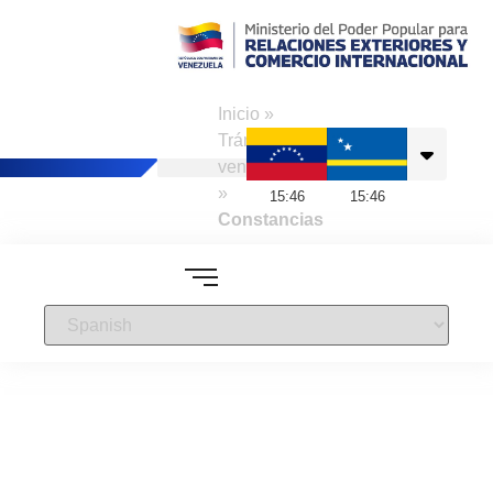
Consulado de
Venezuela en
Inicio
»
Curazao
Trámites a
venezolanos
»
15
:
46
15
:
46
Constancias