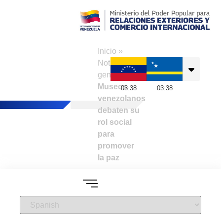
Consulado de
Venezuela en
Inicio
»
Curazao
Noticias
generales
»
Museos
03
:
38
03
:
38
venezolanos
debaten su
rol social
para
promover
la paz