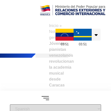
Consulado de
Venezuela en
Inicio
»
Curazao
Noticias
generales
»
Jóvenes
03
:
51
03
:
51
pianistas
venezolanos
revolucionan
la academia
musical
desde
Caracas