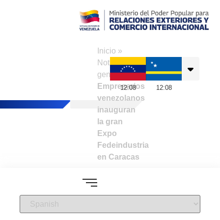
Consulado de
Venezuela en
Inicio
»
Curazao
Noticias
generales
»
Empresarios
12
:
08
12
:
08
venezolanos
inauguran
la gran
Expo
Fedeindustria
en Caracas