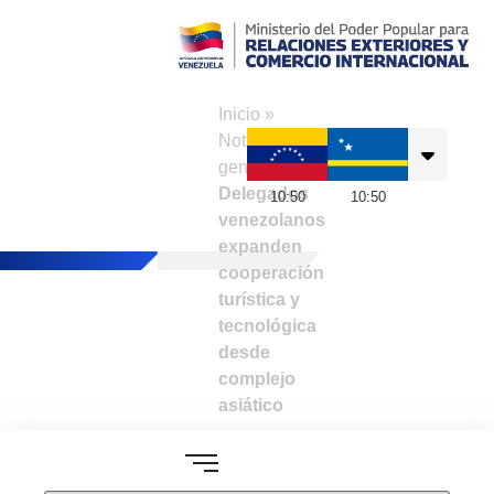
Consulado de
Venezuela en
Inicio
»
Curazao
Noticias
generales
»
Delegados
10
:
50
10
:
50
venezolanos
expanden
cooperación
turística y
tecnológica
desde
complejo
asiático